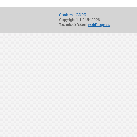
Cookies
-
GDPR
Copyright 1. LF UK 2026
Technické řešení
webProgress