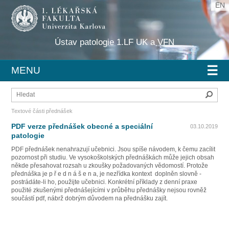
EN
Ústav patologie 1.LF UK a VFN
☰
MENU
Hleda
Textové části přednášek
PDF verze přednášek obecné a speciální
03.10.2019
patologie
PDF přednášek nenahrazují učebnici. Jsou spíše návodem, k čemu zacílit
pozornost při studiu. Ve vysokoškolských přednáškách může jejich obsah
někde přesahovat rozsah u zkoušky požadovaných vědomostí. Protože
přednáška je p ř e d n á š e n a, je nezřídka kontext doplněn slovně -
postrádáte-li ho, použijte učebnici. Konkrétní příklady z denní praxe
použité zkušenými přednášejícími v průběhu přednášky nejsou rovněž
součástí pdf, nábrž dobrým důvodem na přednášku zajít.